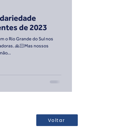
idariedade
entes de 2023
m o Rio Grande do Sul nos
adoras. 🙏🏻Mas nossos
não...
Voltar