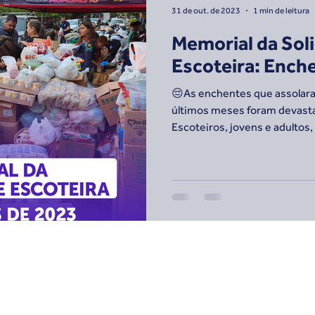
31 de out. de 2023
1 min de leitura
Memorial da Sol
Escoteira: Ench
😔As enchentes que assolara
últimos meses foram devast
Escoteiros, jovens e adultos, 