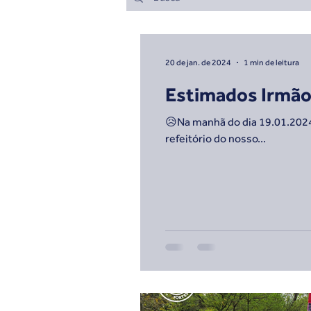
20 de jan. de 2024
1 min de leitura
Estimados Irmãos
😥Na manhã do dia 19.01.2024
refeitório do nosso...