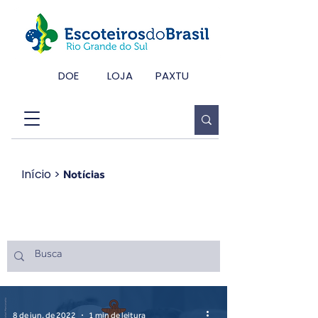
DOE
LOJA
PAXTU
Início
>
Notícias
Notícias
8 de jun. de 2022
1 min de leitura