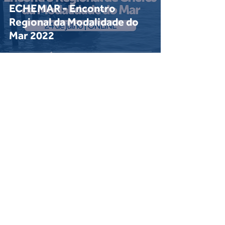
ECHEMAR - Encontro
Regional da Modalidade do
Mar 2022
Voltar
Login do Webmaster
Escoteiros do Brasil - Rio Grande do Sul
Rua Castro Alves, 398 - Bairro Independência
CEP
90430-130
- Porto Alegre - RS