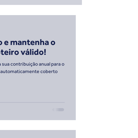
ro e mantenha o
eiro válido!
a sua contribuição anual para o
tá automaticamente coberto