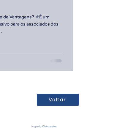
be de Vantagens? ⚜️É um
usivo para os associados dos
.
Voltar
Login do Webmaster