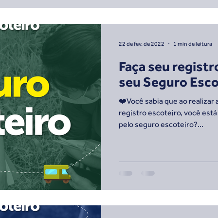
22 de fev. de 2022
1 min de leitura
Faça seu regist
seu Seguro Escot
❤️Você sabia que ao realizar 
registro escoteiro, você es
pelo seguro escoteiro?...