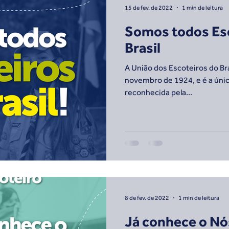
15 de fev. de 2022
1 min de leitura
Somos todos Es
Brasil
A União dos Escoteiros do Bra
novembro de 1924, e é a únic
reconhecida pela...
8 de fev. de 2022
1 min de leitura
Já conhece o Nó