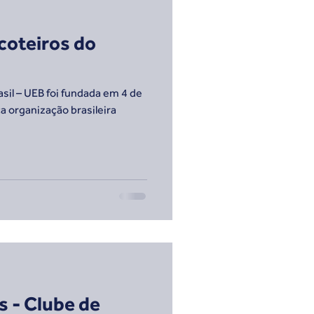
coteiros do
sil – UEB foi fundada em 4 de
a organização brasileira
s - Clube de