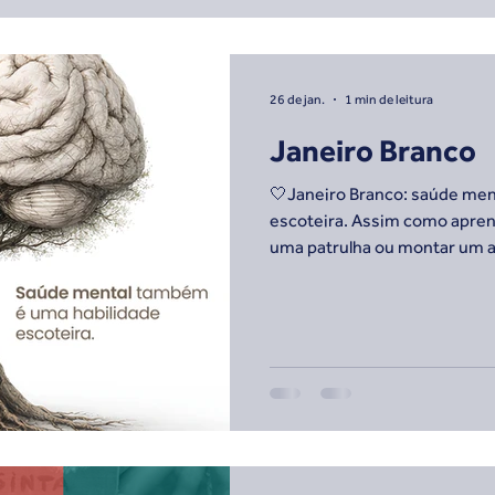
26 de jan.
1 min de leitura
Janeiro Branco
🤍Janeiro Branco: saúde men
escoteira. Assim como aprend
uma patrulha ou montar um
aprendemos a lidar com emoç
internos.🧠 Falar quando algo
e apoiar quem está ao lado 
escotismo. Cuidar da mente 
responsabilidade. 💬 Leve es
Fotos: Fernando Ariotti. #J
#Cu