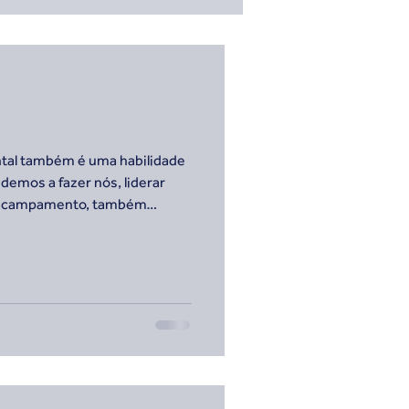
tal também é uma habilidade
emos a fazer nós, liderar
 acampamento, também
ões, frustrações e desafios
 não vai bem, ouvir sem julgar
também fazem parte do
é um ato de coragem e
sa conversa para seu grupo!
aneiroBranco #SaudeMental