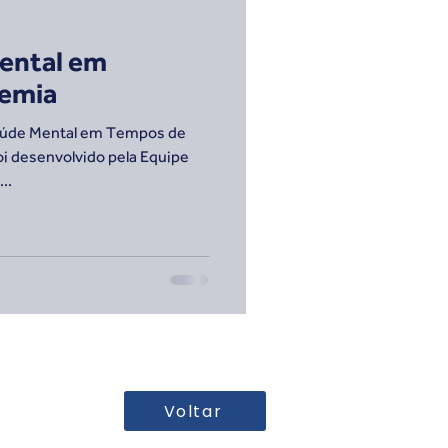
ental em
emia
Saúde Mental em Tempos de
i desenvolvido pela Equipe
..
Voltar