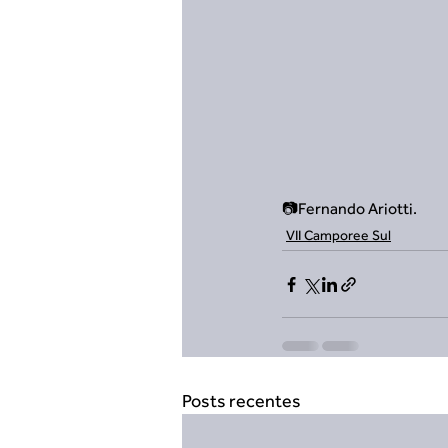
📷Fernando Ariotti.
VII Camporee Sul
Posts recentes