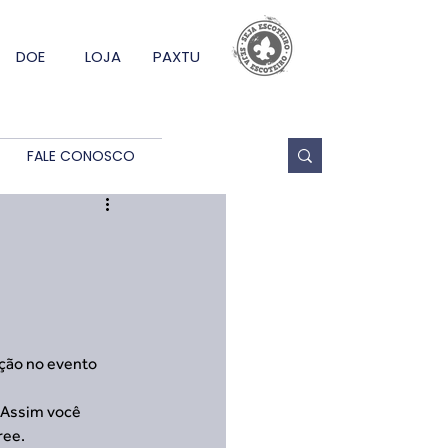
DOE
LOJA
PAXTU
FALE CONOSCO
ição no evento 
.Assim você 
ree.