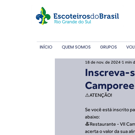
INÍCIO
QUEM SOMOS
GRUPOS
VOL
18 de nov. de 2024
1 min d
Inscreva-s
Camporee 
⚠️ATENÇÃO!
Se você está inscrito p
abaixo:
🍝Restaurante - VII Ca
acerta o valor da sua a