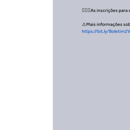
🙋🏻‍♀️As inscrições pa
⚠️Mais informações sob
https://bit.ly/Boleti