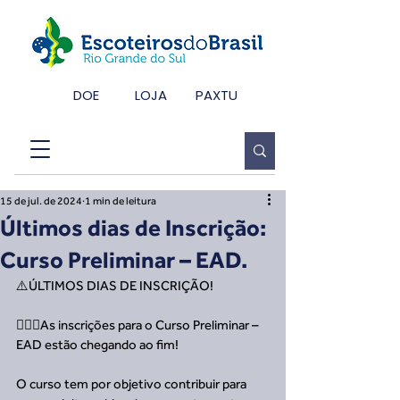
DOE
LOJA
PAXTU
15 de jul. de 2024
1 min de leitura
Últimos dias de Inscrição:
Curso Preliminar – EAD.
⚠️ÚLTIMOS DIAS DE INSCRIÇÃO!
🙋🏼‍♂️As inscrições para o Curso Preliminar – 
EAD estão chegando ao fim!
O curso tem por objetivo contribuir para 