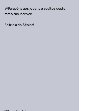
🎉Parabéns aos jovens e adultos deste 
ramo tão incrível!
Feliz dia do Sênior!