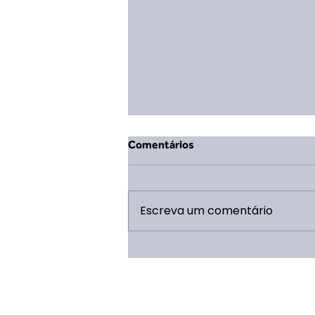
Comentários
Escreva um comentário
Mudança na Coordenação
Geral da ERP 2026: Eduarda
Vieira Lopes assume o cargo
após término de ciclo de Saulo
Caldeira