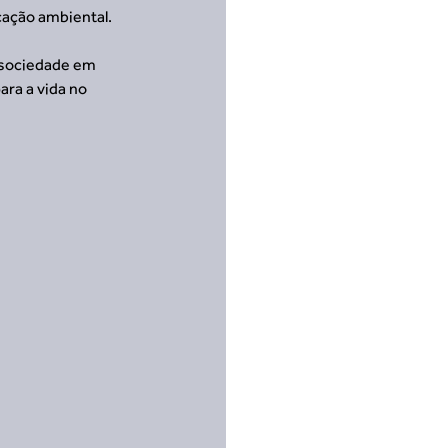
cação ambiental.
 sociedade em 
ra a vida no 