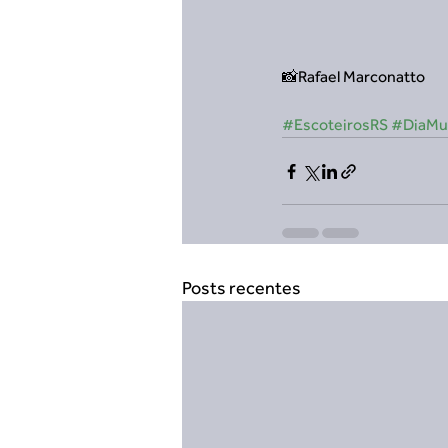
📸Rafael Marconatto
#EscoteirosRS
#DiaMu
Posts recentes