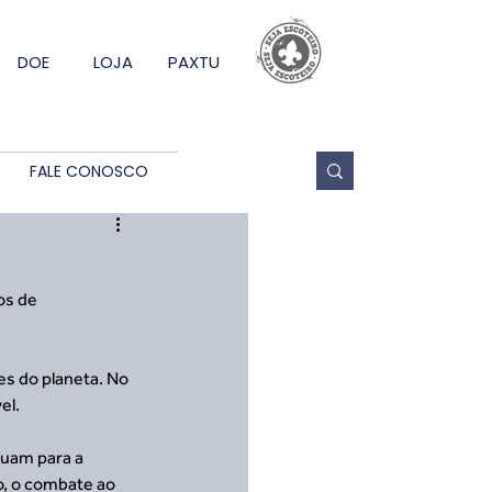
DOE
LOJA
PAXTU
FALE CONOSCO
os de 
es do planeta. No 
el.
uam para a 
o, o combate ao 