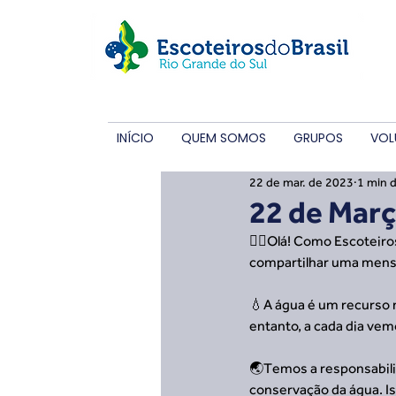
INÍCIO
QUEM SOMOS
GRUPOS
VOL
22 de mar. de 2023
1 min d
22 de Març
🙋‍♀️Olá! Como Escotei
compartilhar uma mensa
💧A água é um recurso n
entanto, a cada dia vem
🌏Temos a responsabili
conservação da água. Is