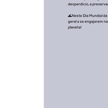
desperdício, a preserv
🌊Neste Dia Mundial da
geral a se engajarem na
planeta!