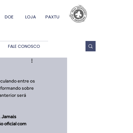
DOE
LOJA
PAXTU
FALE CONOSCO
informando sobre 
nterior será 
 
Jamais 
 oficial com 