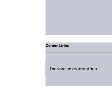
Comentários
Escreva um comentário
Mudança na Coordenação
Geral da ERP 2026: Eduarda
Vieira Lopes assume o cargo
após término de ciclo de Saulo
Caldeira