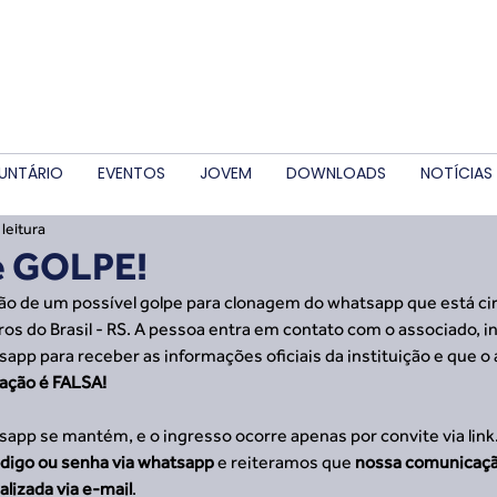
UNTÁRIO
EVENTOS
JOVEM
DOWNLOADS
NOTÍCIAS
leitura
e GOLPE!
os do Brasil - RS. A pessoa entra em contato com o associado, 
pp para receber as informações oficiais da instituição e que o a
ação é FALSA! 
pp se mantém, e o ingresso ocorre apenas por convite via link.
ódigo ou senha via whatsapp
 e reiteramos que
 nossa comunicação
alizada via e-mail
. 