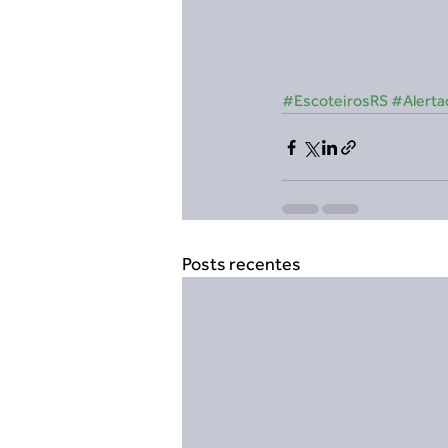
#EscoteirosRS
#Alerta
Posts recentes