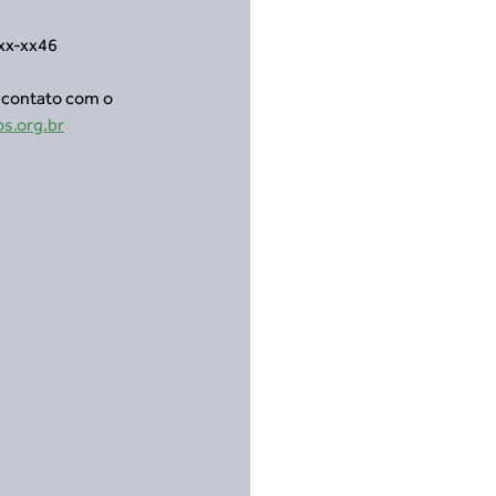
1xx-xx46
 contato com o 
s.org.br