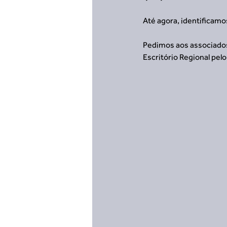
Até agora, identificam
Pedimos aos associados
Escritório Regional pel