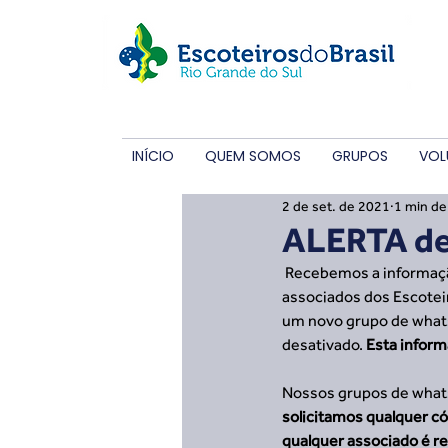
INÍCIO
QUEM SOMOS
GRUPOS
VOL
2 de set. de 2021
1 min de 
ALERTA d
 Recebemos a informação de um possível golpe para clonagem do whatsapp que está circulando entre os 
associados dos Escoteir
um novo grupo de whatsa
desativado. 
Esta inform
Nossos grupos de whatsa
solicitamos qualquer c
qualquer associado é re