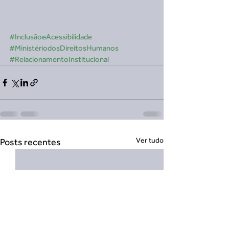
#InclusãoeAcessibilidade
#MinistériodosDireitosHumanos
#RelacionamentoInstitucional
Ver tudo
Posts recentes