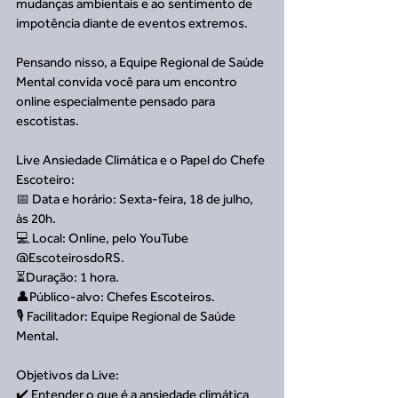
mudanças ambientais e ao sentimento de 
impotência diante de eventos extremos.
Pensando nisso, a Equipe Regional de Saúde 
Mental convida você para um encontro 
online especialmente pensado para 
escotistas.
Live Ansiedade Climática e o Papel do Chefe 
Escoteiro:
📅 Data e horário: Sexta-feira, 18 de julho, 
às 20h.
💻 Local: Online, pelo YouTube 
@EscoteirosdoRS.
⏳Duração: 1 hora.
👤Público-alvo: Chefes Escoteiros.
🎙️ Facilitador: Equipe Regional de Saúde 
Mental.
Objetivos da Live:
✔️ Entender o que é a ansiedade climática