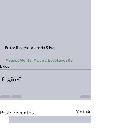
Foto: Ricardo Victoria Silva.
#SaúdeMental
#Live
#EscoteirosRS
Lives
Ver tudo
Posts recentes