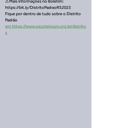
⚠️Mais informações no Boletim: 
https://bit.ly/DistritoPadraoRS2023
Fique por dentro de tudo sobre o Distrito 
Padrão 
em https://www.escoteirosrs.org.br/distrito
s