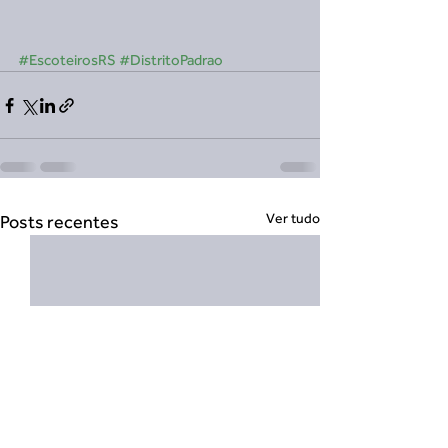
#EscoteirosRS
#DistritoPadrao
Ver tudo
Posts recentes