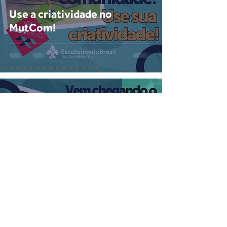
Use a criatividade no
MutCom!
1 de set. de 2021
1 min de leitura
Vai ter Mutcom 2021