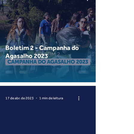
Boletim 2 - Campanha do
Agasalho 2023
17 de abr. de 2023
1 min de leitura
 video