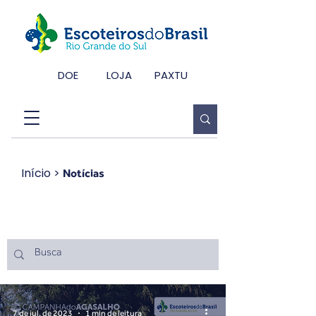
DOE
LOJA
PAXTU
Início
>
Notícias
Notícias
7 de jul. de 2023
1 min de leitura