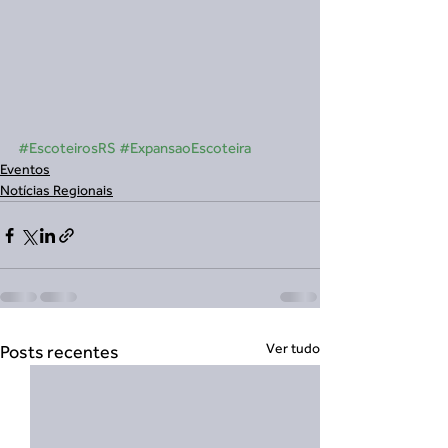
#EscoteirosRS
#ExpansaoEscoteira
Eventos
Notícias Regionais
Ver tudo
Posts recentes