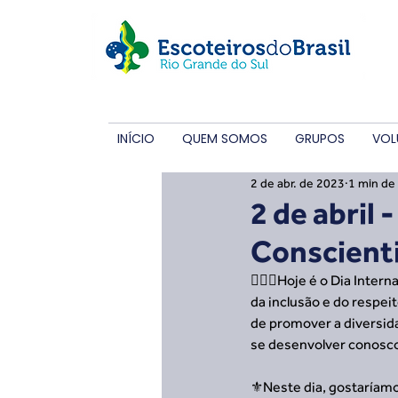
INÍCIO
QUEM SOMOS
GRUPOS
VOL
2 de abr. de 2023
1 min de 
2 de abril 
Conscient
🙋🏼‍♂️Hoje é o Dia Int
da inclusão e do respe
de promover a diversida
se desenvolver conosco
⚜️Neste dia, gostaríam