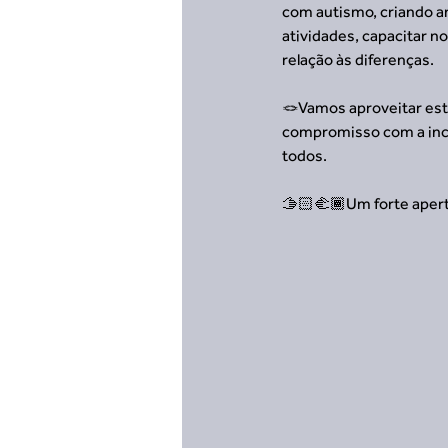
com autismo, criando a
atividades, capacitar n
relação às diferenças.
🪢Vamos aproveitar est
compromisso com a inclu
todos.
🫱🏻‍🫲🏾Um forte aper