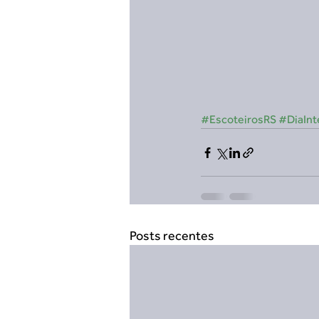
#EscoteirosRS
#DiaInt
Posts recentes