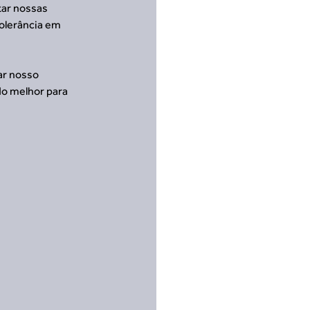
ar nossas 
olerância em 
ar nosso 
do melhor para 