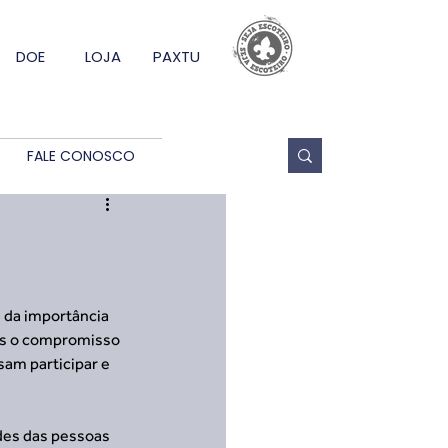
DOE
LOJA
PAXTU
FALE CONOSCO
a da importância 
os o compromisso 
sam participar e 
des das pessoas 