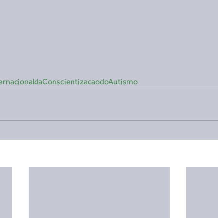
ernacionaldaConscientizacaodoAutismo