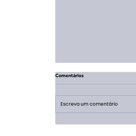
Comentários
Escreva um comentário
Publicada a parceria para a
estruturação do Refeitório do
Campo Escola Escoteiro!