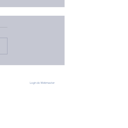
ot Nacional Pioneiro:
ira o Resultado do
esso Seletivo
Login do Webmaster