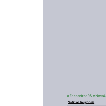
#EscoteirosRS
#Nova
Notícias Regionais