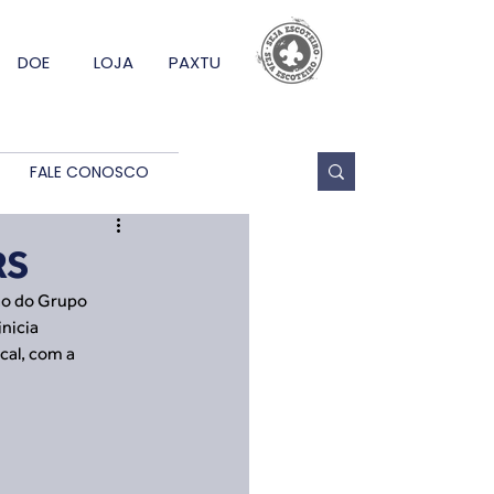
DOE
LOJA
PAXTU
FALE CONOSCO
RS
ão do Grupo 
nicia 
al, com a 