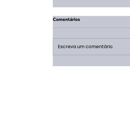
Comentários
Escreva um comentário
Publicada a parceria para a
estruturação do Refeitório do
Campo Escola Escoteiro!