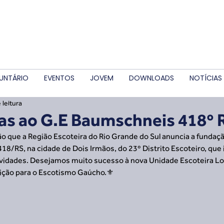
UNTÁRIO
EVENTOS
JOVEM
DOWNLOADS
NOTÍCIAS
 leitura
as ao G.E Baumschneis 418º 
o que a Região Escoteira do Rio Grande do Sul anuncia a fundaç
8/RS, na cidade de Dois Irmãos, do 23º Distrito Escoteiro, que i
ividades. Desejamos muito sucesso à nova Unidade Escoteira Loc
uição para o Escotismo Gaúcho.⚜️