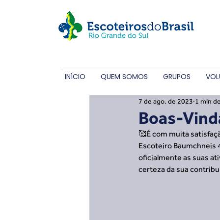
INÍCIO
QUEM SOMOS
GRUPOS
VOL
7 de ago. de 2023
1 min de
Boas-Vind
🥰É com muita satisfaçã
Escoteiro Baumchneis 41
oficialmente as suas at
certeza da sua contrib