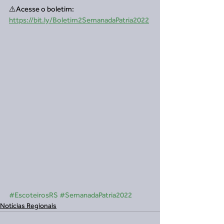
⚠️Acesse o boletim: 
https://bit.ly/Boletim2SemanadaPatria2022
#EscoteirosRS
#SemanadaPatria2022
Notícias Regionais