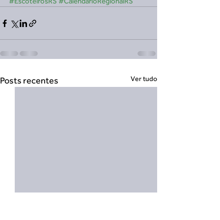
#EscoteirosRS
#CalendarioRegionalRS
Ver tudo
Posts recentes