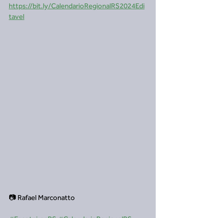
https://bit.ly/CalendarioRegionalRS2024Edi
tavel
📷 Rafael Marconatto