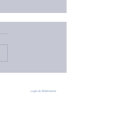
teiros do Rio Grande do
são contemplados pelo
 Social do Sicredi 2026
Login do Webmaster