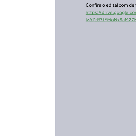
Confira o edital com de
https://drive.google
IzAZrR7tEMoNx8aM27