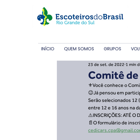
INÍCIO
QUEM SOMOS
GRUPOS
VOL
23 de set. de 2022
1 min d
Comitê de 
⚜️Você conhece o Comit
😉Já pensou em participa
Serão selecionados 12 (
entre 12 e 16 anos na da
⚠️INSCRIÇÕES: ATÉ O DI
📄O formulário de insc
cedicars.cpa@gmail.c