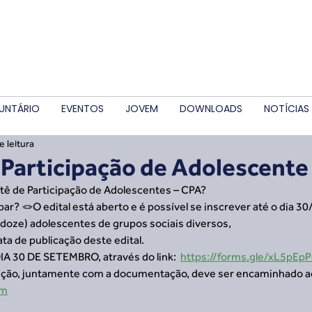
UNTÁRIO
EVENTOS
JOVEM
DOWNLOADS
NOTÍCIAS
e leitura
Participação de Adolescente
ê de Participação de Adolescentes – CPA? 
r? 🪢O edital está aberto e é possível se inscrever até o dia 30/
doze) adolescentes de grupos sociais diversos, 
ta de publicação deste edital.
A 30 DE SETEMBRO, através do link:  
https://forms.gle/xL5pE
rição, juntamente com a documentação, deve ser encaminhado ao
om