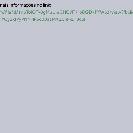
mais informações no link: 
.com/file/d/1n3ToIQTv0gMuUIeCHO7FKrbDQD7PYW63/view?fbcl
HYUy2kfPyPNNHP5c00a3MXZ0nFkurBcuI