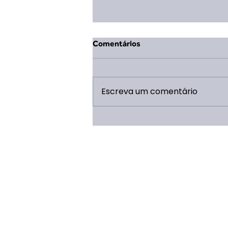
Comentários
Escreva um comentário
Mudança na Coordenação
Geral da ERP 2026: Eduarda
Vieira Lopes assume o cargo
após término de ciclo de Saulo
Caldeira