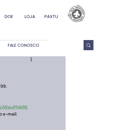
DOE
LOJA
PAXTU
FALE CONOSCO
09. 
pPcA9wuM4kR6
 e-mail: 