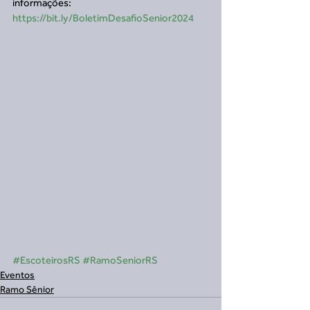
informações: 
https://bit.ly/BoletimDesafioSenior2024
#EscoteirosRS
#RamoSeniorRS
Eventos
Ramo Sênior