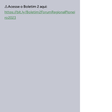
⚠️Acesse o Boletim 2 aqui: 
https://bit.ly/Boletim2ForumRegionalPionei
ro2023