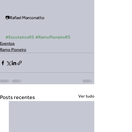
📷Rafael Marconatto
#EscoteirosRS
#RamoPioneiroRS
Eventos
Ramo Pioneiro
Ver tudo
Posts recentes