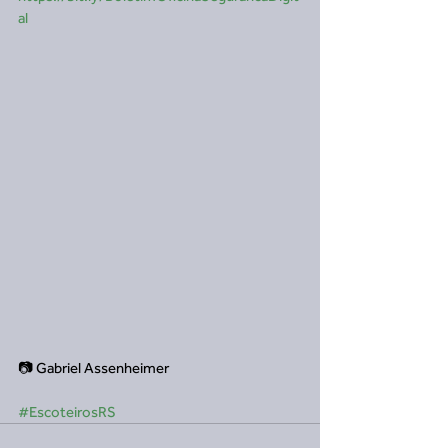
al
📷 Gabriel Assenheimer
#EscoteirosRS