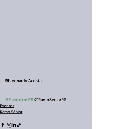
📷Leonardo Acosta
#EscoteirosRS
 @RamoSeniorRS
Eventos
Ramo Sênior