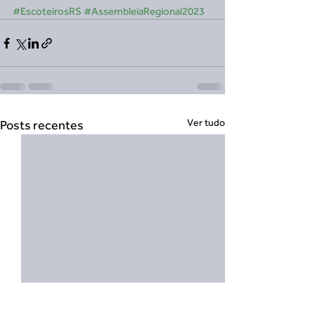
#EscoteirosRS
#AssembleiaRegional2023
Ver tudo
Posts recentes