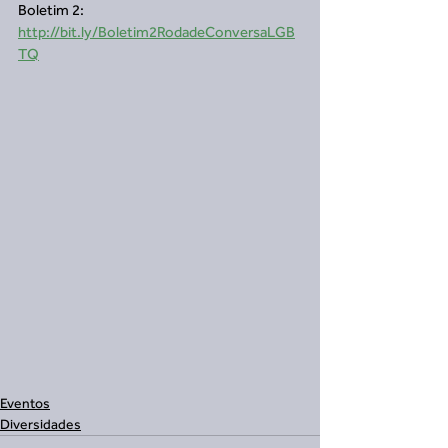
Boletim 2: 
http://bit.ly/Boletim2RodadeConversaLGB
TQ
Eventos
Diversidades