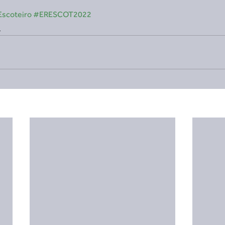
scoteiro
#ERESCOT2022
s