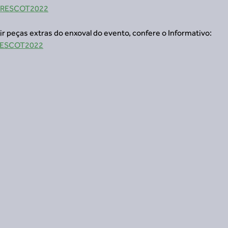
m2ERESCOT2022
ir peças extras do enxoval do evento, confere o Informativo:
lERESCOT2022