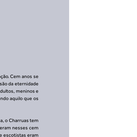
ação. Cem anos se 
são da eternidade 
dultos, meninos e 
do aquilo que os 
a, o Charruas tem 
zeram nesses cem 
e escotistas eram 