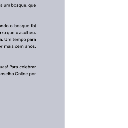
 a um bosque, que 
ndo o bosque foi 
ro que o acolheu. 
ia. Um tempo para 
or mais cem anos, 
as! Para celebrar 
nselho Online por 