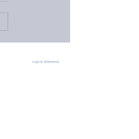
ot Nacional Pioneiro:
ira o Resultado do
esso Seletivo
Login do Webmaster