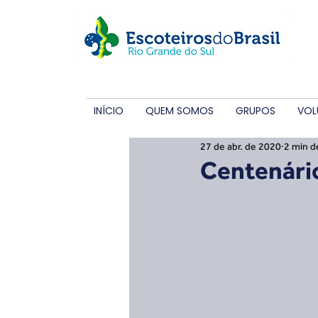
INÍCIO
QUEM SOMOS
GRUPOS
VOL
27 de abr. de 2020
2 min de
Centenári