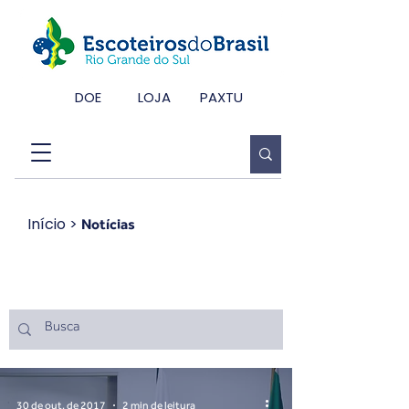
DOE
LOJA
PAXTU
Início
>
Notícias
Notícias
30 de out. de 2017
2 min de leitura